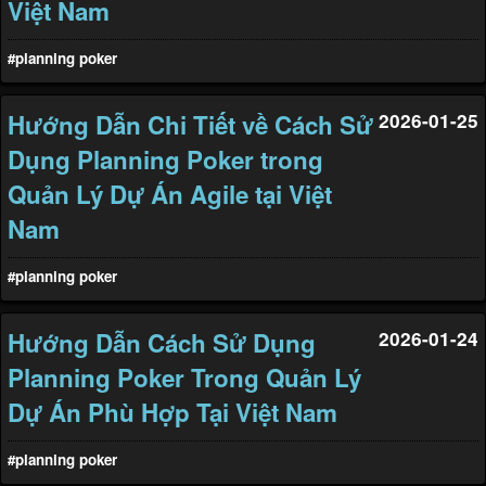
Việt Nam
#planning poker
Hướng Dẫn Chi Tiết về Cách Sử
2026-01-25
Dụng Planning Poker trong
Quản Lý Dự Án Agile tại Việt
Nam
#planning poker
Hướng Dẫn Cách Sử Dụng
2026-01-24
Planning Poker Trong Quản Lý
Dự Án Phù Hợp Tại Việt Nam
#planning poker