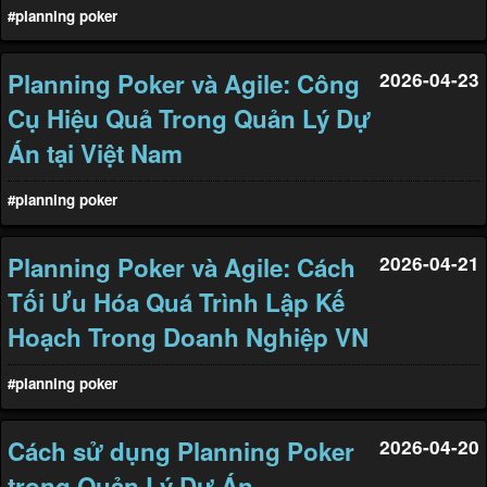
#planning poker
Planning Poker và Agile: Công
2026-04-23
Cụ Hiệu Quả Trong Quản Lý Dự
Án tại Việt Nam
#planning poker
Planning Poker và Agile: Cách
2026-04-21
Tối Ưu Hóa Quá Trình Lập Kế
Hoạch Trong Doanh Nghiệp VN
#planning poker
Cách sử dụng Planning Poker
2026-04-20
trong Quản Lý Dự Án