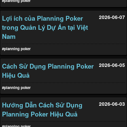
#planning poker
Lợi ích của Planning Poker
2026-06-07
trong Quản Lý Dự Án tại Việt
Nam
#planning poker
Cách Sử Dụng Planning Poker
2026-06-05
Hiệu Quả
#planning poker
Hướng Dẫn Cách Sử Dụng
2026-06-03
Planning Poker Hiệu Quả
#planning poker