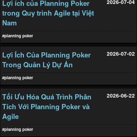
Lợi ích của Planning Poker
2026-07-04
trong Quy trình Agile tại Việt
Nam
#planning poker
Lợi Ích Của Planning Poker
2026-07-02
Trong Quản Lý Dự Án
#planning poker
Tối Ưu Hóa Quá Trình Phân
2026-06-22
Tích Với Planning Poker và
Agile
#planning poker