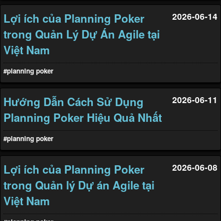
Lợi ích của Planning Poker
2026-06-14
trong Quản Lý Dự Án Agile tại
Việt Nam
#planning poker
Hướng Dẫn Cách Sử Dụng
2026-06-11
Planning Poker Hiệu Quả Nhất
#planning poker
Lợi ích của Planning Poker
2026-06-08
trong Quản lý Dự án Agile tại
Việt Nam