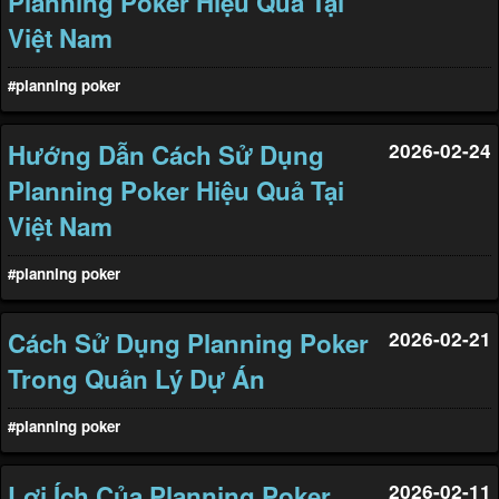
Planning Poker Hiệu Quả Tại
Việt Nam
#planning poker
Hướng Dẫn Cách Sử Dụng
2026-02-24
Planning Poker Hiệu Quả Tại
Việt Nam
#planning poker
Cách Sử Dụng Planning Poker
2026-02-21
Trong Quản Lý Dự Án
#planning poker
Lợi Ích Của Planning Poker
2026-02-11