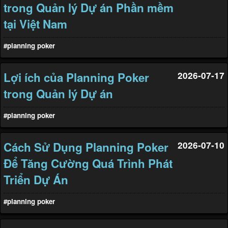
trong Quản lý Dự án Phần mềm
tại Việt Nam
#planning poker
Lợi ích của Planning Poker
2026-07-17
trong Quản lý Dự án
#planning poker
Cách Sử Dụng Planning Poker
2026-07-10
Để Tăng Cường Quá Trình Phát
Triển Dự Án
#planning poker