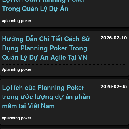
Trong Quản Lý Dự Án
#planning poker
Hướng Dẫn Chi Tiết Cách Sử
2026-02-10
Dụng Planning Poker Trong
Quản Lý Dự Án Agile Tại VN
#planning poker
Lợi ích của Planning Poker
2026-02-05
trong ước lượng dự án phần
mềm tại Việt Nam
#planning poker