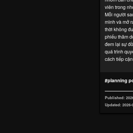
viên trong n
Mỗi người sa
mình và mở ra
thời không đ
phiếu thăm dò
đem lại sự đồ
quá trình quy
cách tiếp cận
#planning p
Published: 202
Updated: 2026-