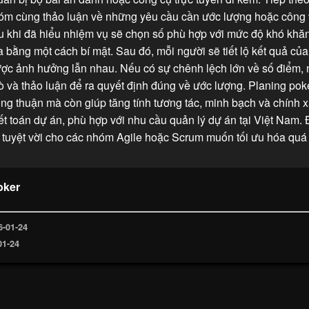
hóm cùng thảo luận về những yêu cầu cần ước lượng hoặc công 
u khi đã hiểu nhiệm vụ sẽ chọn số phù hợp với mức độ khó khăn
 bằng một cách bí mật. Sau đó, mỗi người sẽ tiết lộ kết quả củ
ược ảnh hưởng lẫn nhau. Nếu có sự chênh lệch lớn về số điểm,
 và thảo luận để ra quyết định đúng về ước lượng. Planing pok
ng thuận mà còn giúp tăng tính tương tác, minh bạch và chính 
ết toán dự án, phù hợp với nhu cầu quản lý dự án tại Việt Nam. 
 tuyệt vời cho các nhóm Agile hoặc Scrum muốn tối ưu hóa quá 
oker
6-01-24
01-24