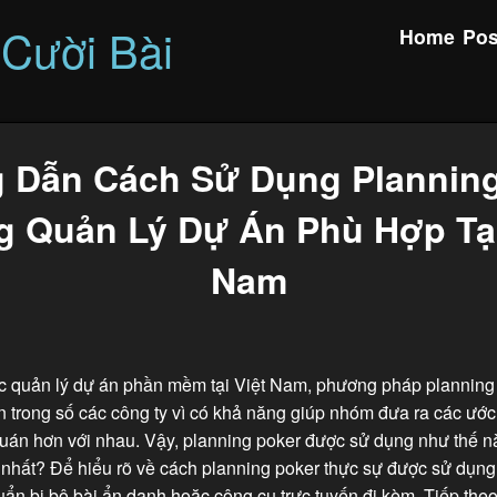
 Cười Bài
Home
Pos
 Dẫn Cách Sử Dụng Planning
g Quản Lý Dự Án Phù Hợp Tại
Nam
ực quản lý dự án phần mềm tại Việt Nam, phương pháp planning
n trong số các công ty vì có khả năng giúp nhóm đưa ra các ước
quán hơn với nhau. Vậy, planning poker được sử dụng như thế n
nhất? Để hiểu rõ về cách planning poker thực sự được sử dụng,
n bị bộ bài ẩn danh hoặc công cụ trực tuyến đi kèm. Tiếp theo