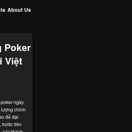
ts
About Us
 Poker
 Việt
 poker ngày
 lượng chính
ào để đạt
 trước tiên
, các thành