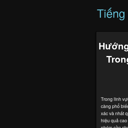
Tiếng
Hướng
Tron
Trong lĩnh v
càng phổ biế
xác và nhất 
hiệu quả cao 
nhóm cần chuẩ