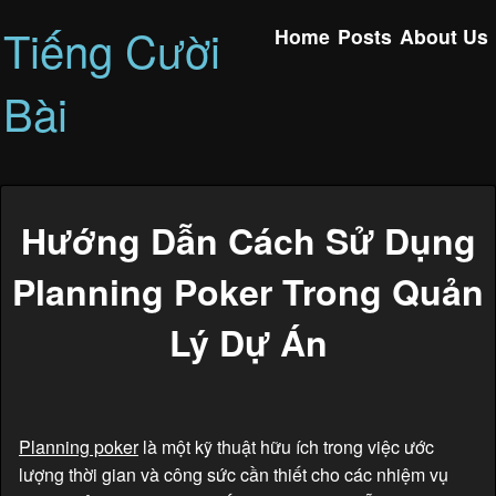
Tiếng Cười
Home
Posts
About Us
Bài
Hướng Dẫn Cách Sử Dụng
Planning Poker Trong Quản
Lý Dự Án
Planning poker
là một kỹ thuật hữu ích trong việc ước
lượng thời gian và công sức cần thiết cho các nhiệm vụ