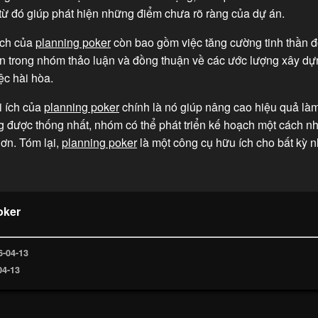
từ đó giúp phát hiện những điểm chưa rõ ràng của dự án.
 ích của
planning poker
còn bao gồm việc tăng cường tinh thần đ
ên trong nhóm thảo luận và đồng thuận về các ước lượng xây d
ệc hài hòa.
i ích của
planning poker
chính là nó giúp nâng cao hiệu quả làm
g được thống nhất, nhóm có thể phát triển kế hoạch một cách 
ơn. Tóm lại,
planning poker
là một công cụ hữu ích cho bất kỳ 
oker
6-04-13
04-13