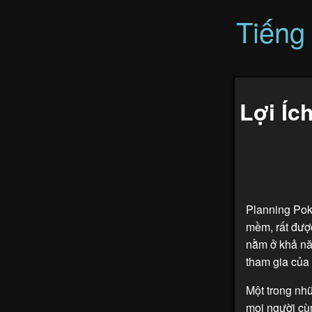
Tiếng
Lợi Íc
Planning Pok
mềm, rất đượ
nằm ở khả nă
tham gia của 
Một trong nhữ
mọi người cù