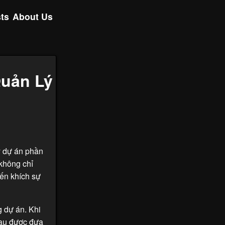
ts
About Us
Quản Lý
ý dự án phần
không chỉ
ến khích sự
g dự án. Khi
hau được đưa