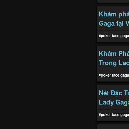
Khám phá
Gaga tại 
#poker face gaga
Khám Phá
Trong La
#poker face gaga
Nét Đặc T
Lady Gag
#poker face gaga