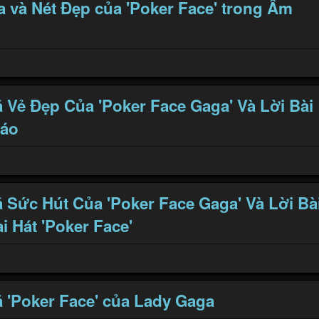
 và Nét Đẹp của 'Poker Face' trong Âm
Vẻ Đẹp Của 'Poker Face Gaga' Và Lời Bài
Đáo
Sức Hút Của 'Poker Face Gaga' Và Lời Bà
i Hát 'Poker Face'
'Poker Face' của Lady Gaga