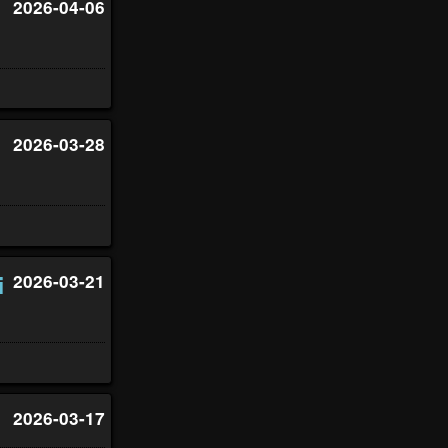
2026-04-06
2026-03-28
i
2026-03-21
2026-03-17