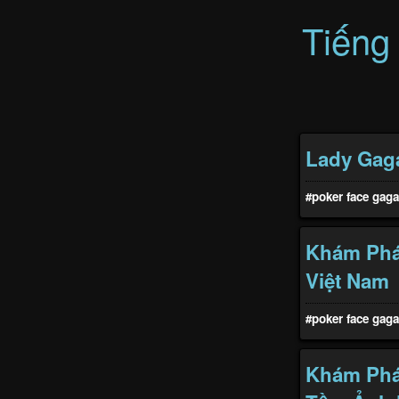
Tiếng
Lady Gaga
#poker face gaga
Khám Phá 
Việt Nam
#poker face gaga
Khám Phá 