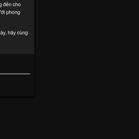
ng đến cho
Với phong
này, hãy cùng