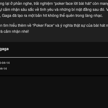
g lại ở phần nghe, trải nghiệm “poker face lời bài hát” còn ma
ự cảm nhận sâu sắc về tình yêu và những bí mật đằng sau đó. 
 Gaga đã tạo ra một bản hit không thể quên trong làng nhạc.
tìm hiểu thêm về “Poker Face” và ý nghĩa thật sự của bài hát 
và cảm nhận nhé!
 gaga
6-04-14
04-14