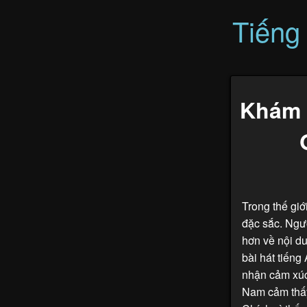
Tiếng
Khám 
Trong thế giớ
đặc sắc. Ngườ
hơn về nội du
bài hát tiến
nhận cảm xúc
Nam cảm thấy 