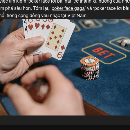
 việc tìm kiếm ‘poker face lời bài hát’ trở thành xu hướng của n
 phá sâu hơn. Tóm lại, ‘
poker face gaga
’ và ‘poker face lời bài
hổi trong cộng đồng yêu nhạc tại Việt Nam.