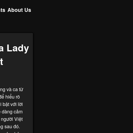
ts
About Us
a Lady
t
ộng và ca từ
để hiểu rõ
 bật với lời
dễ dàng cảm
u người Việt
ng sau đó.