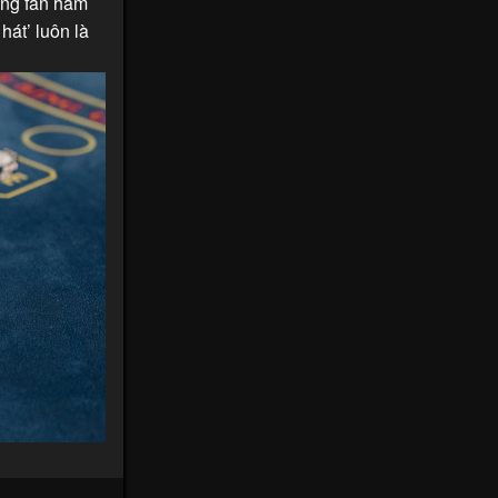
hững fan hâm
 hát’ luôn là