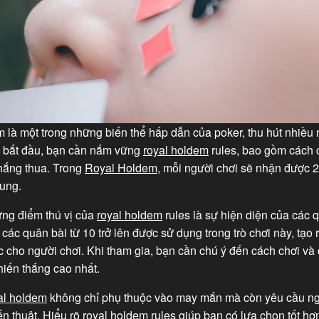
là một trong những biến thể hấp dẫn của poker, thu hút nhiều n
 bắt đầu, bạn cần nắm vững
royal holdem
rules, bao gồm cách c
thắng thua. Trong
Royal Holdem
, mỗi người chơi sẽ nhận được 2 
hung.
ững điểm thú vị của
royal holdem
rules là sự hiện diện của các 
các quân bài từ 10 trở lên được sử dụng trong trò chơi này, tạo 
c cho người chơi. Khi tham gia, bạn cần chú ý đến cách chơi và 
hiến thắng cao nhất.
al holdem
không chỉ phụ thuộc vào may mắn mà còn yêu cầu ng
ến thuật. Hiểu rõ
royal holdem
rules giúp bạn có lựa chọn tốt hơ