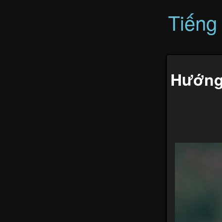
Tiếng
Hướng 