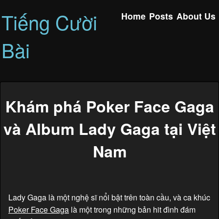
Tiếng Cười
Home
Posts
About Us
Bài
Khám phá Poker Face Gaga
và Album Lady Gaga tại Việt
Nam
Lady Gaga là một nghệ sĩ nổi bật trên toàn cầu, và ca khúc
Poker Face Gaga
là một trong những bản hit đình đám