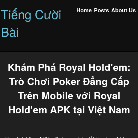
Tiếng Cười
Home
Posts
About Us
Bài
Khám Phá Royal Hold'em:
Trò Chơi Poker Đẳng Cấp
Trên Mobile với Royal
Hold'em APK tại Việt Nam