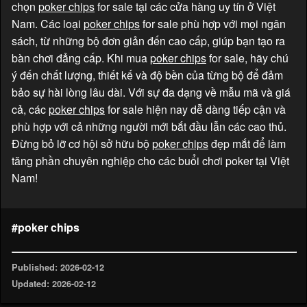
chọn
poker chips
for sale tại các cửa hàng uy tín ở Việt
Nam. Các loại
poker chips
for sale phù hợp với mọi ngân
sách, từ những bộ đơn giản đến cao cấp, giúp bạn tạo ra
bàn chơi đẳng cấp. Khi mua
poker chips
for sale, hãy chú
ý đến chất lượng, thiết kế và độ bền của từng bộ để đảm
bảo sự hài lòng lâu dài. Với sự đa dạng về mẫu mã và giá
cả, các
poker chips
for sale hiện nay dễ dàng tiếp cận và
phù hợp với cả những người mới bắt đầu lẫn các cao thủ.
Đừng bỏ lỡ cơ hội sở hữu bộ
poker chips
đẹp mắt để làm
tăng phần chuyên nghiệp cho các buổi chơi poker tại Việt
Nam!
#poker chips
Published: 2026-02-12
Updated: 2026-02-12