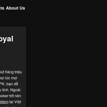
ts
About Us
oyal
hút hàng triệu
mọi lúc mọi
K, bạn dễ
 tính. Ngoài
poker trở nên
oldem
tại Việt