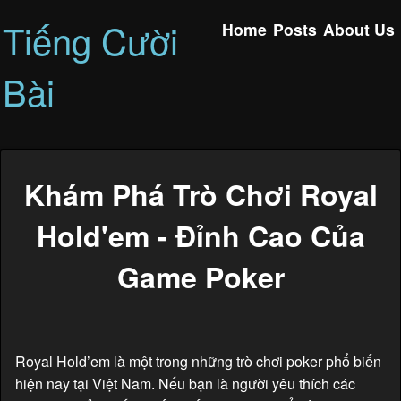
Tiếng Cười
Home
Posts
About Us
Bài
Khám Phá Trò Chơi Royal
Hold'em - Đỉnh Cao Của
Game Poker
Royal Hold’em là một trong những trò chơi poker phổ biến
hiện nay tại Việt Nam. Nếu bạn là người yêu thích các