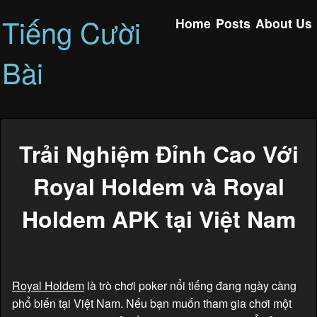
Tiếng Cười
Home
Posts
About Us
Bài
Trải Nghiệm Đỉnh Cao Với
Royal Holdem và Royal
Holdem APK tại Việt Nam
Royal Holdem
là trò chơi poker nổi tiếng đang ngày càng
phổ biến tại Việt Nam. Nếu bạn muốn tham gia chơi một