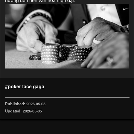
hưởng đến nền văn hóa hiện đại.
#poker face gaga
Published: 2026-05-05
Updated: 2026-05-05